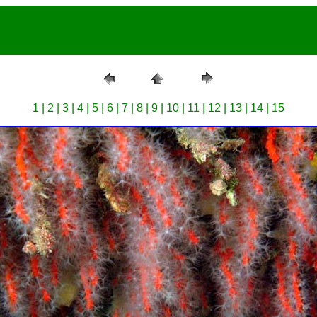
1
|
2
|
3
|
4
|
5
|
6
|
7
|
8
|
9
|
10
|
11
|
12
|
1
3
|
14
|
15