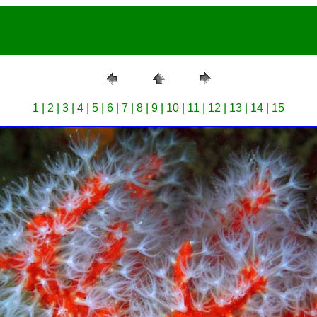
1
|
2
|
3
|
4
|
5
|
6
|
7
|
8
|
9
|
10
|
11
|
12
|
1
3
|
14
|
15